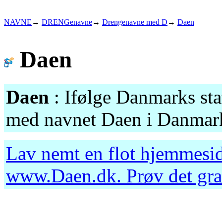
NAVNE
→
DRENGenavne
→
Drengenavne med D
→
Daen
Daen
Daen
: Ifølge Danmarks stat
med navnet Daen i Danmark
Lav nemt en flot hjemmesid
www.Daen.dk
. Prøv det gr