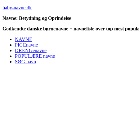
baby-navne.dk
Navne: Betydning og Oprindelse
Godkendte danske børnenavne + navneliste over top mest populæ
NAVNE
PIGEnavne
DRENGenavne
POPULÆRE navne
SØG navn