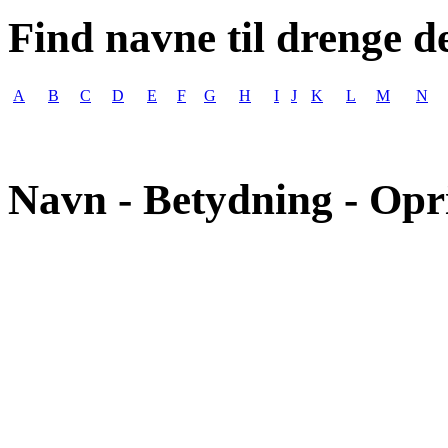
Find navne til drenge d
A
B
C
D
E
F
G
H
I
J
K
L
M
N
Navn - Betydning - Opr