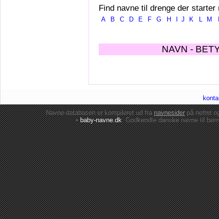
Find navne til drenge der starter
A
B
C
D
E
F
G
H
I
J
K
L
M
NAVN - BET
konta
Navne-databasen er kompileret ud fra
navnesider
på nettet 
•
baby-navne.dk
: Godkendte danske
navne til bør