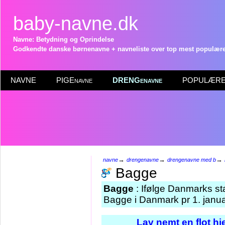
baby-navne.dk
Navne: Betydning og Oprindelse
Godkendte danske børnenavne + navneliste over top mest populære 
NAVNE
PIGEnavne
DRENGenavne
POPULÆRE 
→
→
→
navne
drengenavne
drengenavne med b
Bagge
Bagge
: Ifølge Danmarks st
Bagge i Danmark pr 1. janu
Lav nemt en flot h