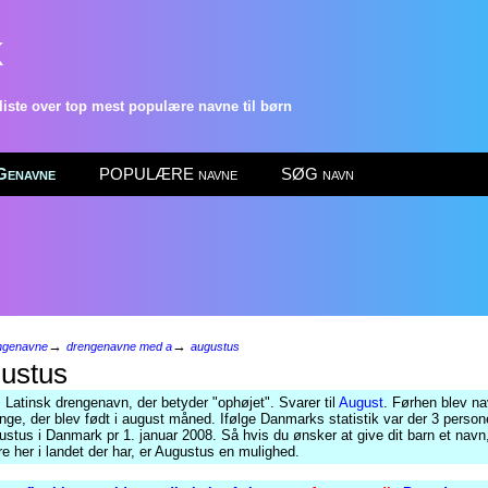
k
ste over top mest populære navne til børn
enavne
POPULÆRE navne
SØG navn
→
→
ngenavne
drengenavne med a
augustus
ustus
 Latinsk drengenavn, der betyder "ophøjet". Svarer til
August
. Førhen blev na
renge, der blev født i august måned. Ifølge Danmarks statistik var der 3 perso
stus i Danmark pr 1. januar 2008. Så hvis du ønsker at give dit barn et navn
re her i landet der har, er Augustus en mulighed.