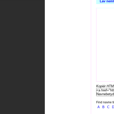
Lav nemt
Kopiér HTML-
Find navne ti
A
B
C