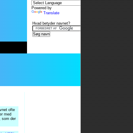
Powered by
Translate
Hvad betyder navnet?
vnet ofte
ner med
, som der