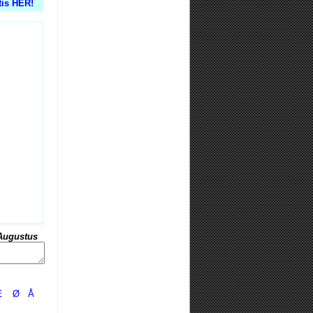
tis HER!
Augustus
Æ
Ø
Å