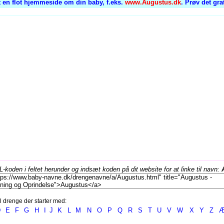
 en flot hjemmeside om din baby, f.eks.
www.Augustus.dk
. Prøv det gra
koden i feltet herunder og indsæt koden på dit website for at linke til navn:
l drenge der starter med:
D
E
F
G
H
I
J
K
L
M
N
O
P
Q
R
S
T
U
V
W
X
Y
Z