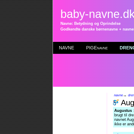
baby-navne.d
Navne: Betydning og Oprindelse
Godkendte danske børnenavne + navneli
NAVNE
PIGEnavne
DRENG
→
navne
dre
Aug
Augustus
:
brugt til d
navnet Augu
ikke er and