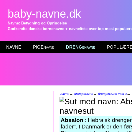
baby-navne.dk
Navne: Betydning og Oprindelse
Godkendte danske børnenavne + navneliste over top mest populære 
NAVNE
PIGEnavne
DRENGenavne
POPULÆRE 
→
→
→
navne
drengenavne
drengenavne med a
Absalon
: Hebraisk drengen
fader". I Danmark er den f