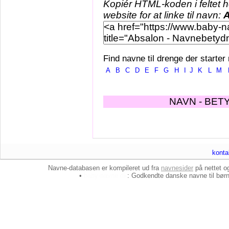
Kopiér HTML-koden i feltet 
website for at linke til navn:
A
Find navne til drenge der starter
A
B
C
D
E
F
G
H
I
J
K
L
M
NAVN - BET
konta
Navne-databasen er kompileret ud fra
navnesider
på nettet 
•
baby-navne.dk
: Godkendte danske
navne til bør