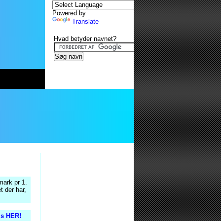
Powered by
Translate
Hvad betyder navnet?
mark pr 1.
t der har,
tis HER!