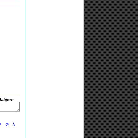
Aabjørn
Æ
Ø
Å