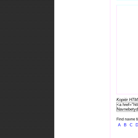
Kopiér HTML-
Find navne ti
A
B
C