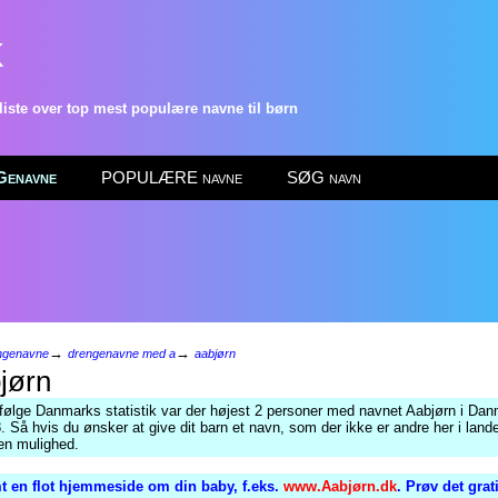
k
ste over top mest populære navne til børn
enavne
POPULÆRE navne
SØG navn
→
→
ngenavne
drengenavne med a
aabjørn
jørn
Ifølge Danmarks statistik var der højest 2 personer med navnet Aabjørn i Dan
. Så hvis du ønsker at give dit barn et navn, som der ikke er andre her i lande
en mulighed.
t en flot hjemmeside om din baby, f.eks.
www.Aabjørn.dk
. Prøv det gra