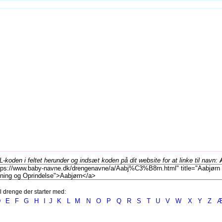
koden i feltet herunder og indsæt koden på dit website for at linke til navn:
l drenge der starter med:
D
E
F
G
H
I
J
K
L
M
N
O
P
Q
R
S
T
U
V
W
X
Y
Z