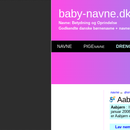
baby-navne.d
Navne: Betydning og Oprindelse
Godkendte danske børnenavne + navneli
NAVNE
PIGEnavne
DRENG
→
navne
dre
Aab
Aabjørn
: 
januar 2008
er Aabjørn 
Lav nem