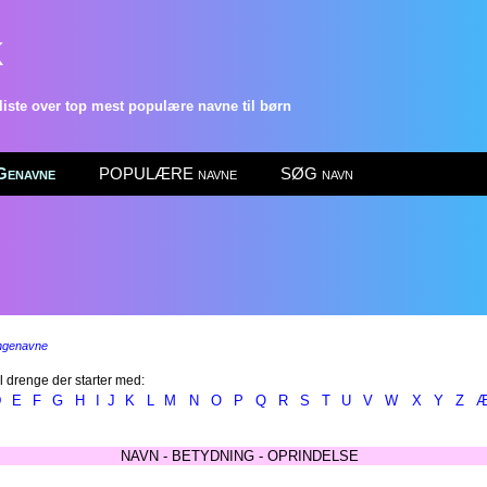
k
ste over top mest populære navne til børn
enavne
POPULÆRE navne
SØG navn
ngenavne
l drenge der starter med:
D
E
F
G
H
I
J
K
L
M
N
O
P
Q
R
S
T
U
V
W
X
Y
Z
NAVN - BETYDNING - OPRINDELSE