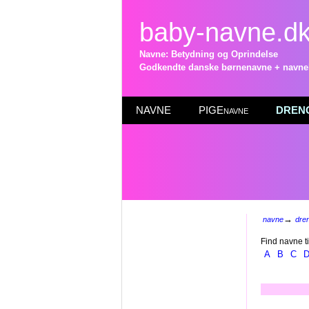
baby-navne.d
Navne: Betydning og Oprindelse
Godkendte danske børnenavne + navneli
NAVNE
PIGEnavne
DRENG
→
navne
dre
Find navne ti
A
B
C