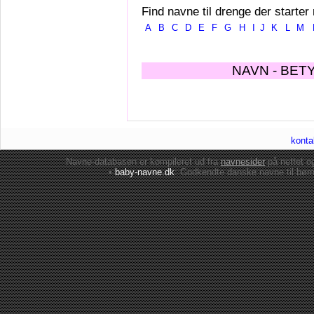
Find navne til drenge der starter
A
B
C
D
E
F
G
H
I
J
K
L
M
NAVN - BET
konta
Navne-databasen er kompileret ud fra
navnesider
på nettet 
•
baby-navne.dk
: Godkendte danske
navne til bør