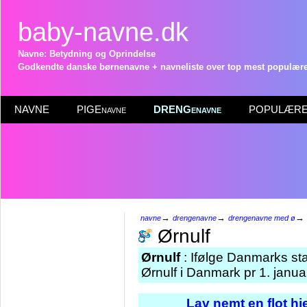
baby-navne.dk
Navne: Betydning og Oprindelse
Godkendte danske børnenavne + navneliste over top mest populære 
NAVNE
PIGEnavne
DRENGenavne
POPULÆRE 
→
→
→
navne
drengenavne
drengenavne med ø
Ørnulf
Ørnulf
: Ifølge Danmarks sta
Ørnulf i Danmark pr 1. janua
Lav nemt en flot h